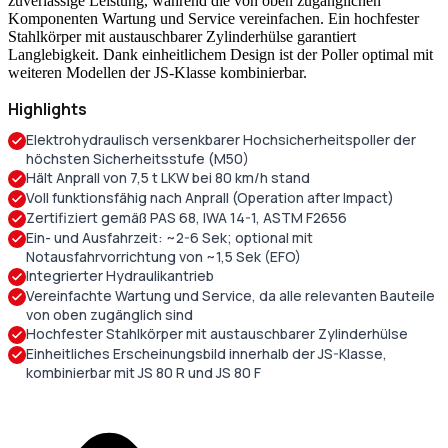
zuverlässige Leistung, während die von oben zugänglichen
Komponenten Wartung und Service vereinfachen. Ein hochfester
Stahlkörper mit austauschbarer Zylinderhülse garantiert
Langlebigkeit. Dank einheitlichem Design ist der Poller optimal mit
weiteren Modellen der JS-Klasse kombinierbar.
Highlights
Elektrohydraulisch versenkbarer Hochsicherheitspoller der
höchsten Sicherheitsstufe (M50)
Hält Anprall von 7,5 t LKW bei 80 km/h stand
Voll funktionsfähig nach Anprall (Operation after Impact)
Zertifiziert gemäß PAS 68, IWA 14-1, ASTM F2656
Ein- und Ausfahrzeit: ~2-6 Sek; optional mit
Notausfahrvorrichtung von ~1,5 Sek (EFO)
Integrierter Hydraulikantrieb
Vereinfachte Wartung und Service, da alle relevanten Bauteile
von oben zugänglich sind
Hochfester Stahlkörper mit austauschbarer Zylinderhülse
Einheitliches Erscheinungsbild innerhalb der JS-Klasse,
kombinierbar mit JS 80 R und JS 80 F