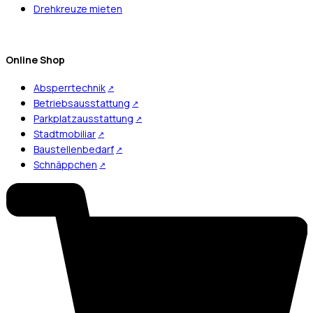
Drehkreuze mieten
Online Shop
Absperrtechnik
Betriebsausstattung
Parkplatzausstattung
Stadtmobiliar
Baustellenbedarf
Schnäppchen