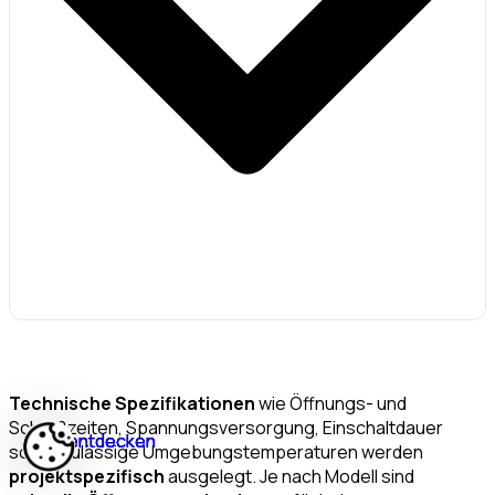
Technische Spezifikationen
wie Öffnungs- und
Schließzeiten, Spannungsversorgung, Einschaltdauer
Jetzt entdecken
Jetzt entdecken
Jetzt entdecken
Jetzt entdecken
sowie zulässige Umgebungstemperaturen werden
projektspezifisch
ausgelegt. Je nach Modell sind