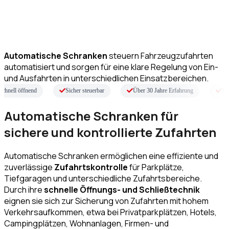
Automatische Schranken
Automatische Schranken
steuern Fahrzeugzufahrten
automatisiert und sorgen für eine klare Regelung von Ein-
und Ausfahrten in unterschiedlichen Einsatzbereichen.
l öffnend
Sicher steuerbar
Über 30 Jahre Erfahrung
Professi
Automatische Schranken für
sichere und kontrollierte Zufahrten
Automatische Schranken ermöglichen eine effiziente und
zuverlässige
Zufahrtskontrolle
für Parkplätze,
Tiefgaragen und unterschiedliche Zufahrtsbereiche.
Durch ihre
schnelle Öffnungs- und Schließtechnik
eignen sie sich zur Sicherung von Zufahrten mit hohem
Verkehrsaufkommen, etwa bei Privatparkplätzen, Hotels,
Campingplätzen, Wohnanlagen, Firmen- und