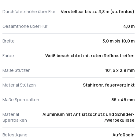
Durchfahrtshöhe über Flur
Verstellbar bis zu 3,8 m (stufenlos)
Gesamthöhe über Flur
4,0 m
Breite
3,0 m bis 10,0 m
Farbe
Weiß beschichtet mit roten Reflexstreifen
Maße Stützen
101,6 x 2,9 mm
Material Stützen
Stahlrohr, feuerverzinkt
Maße Sperrbalken
86 x 46 mm
Material
Aluminium mit Antisitzschutz und Schilder-
Sperrbalken
/Werbekulisse
Befestigung
Aufdübeln