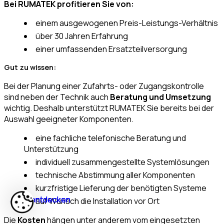
Bei RUMATEK profitieren Sie von:
einem ausgewogenen Preis-Leistungs-Verhältnis
über 30 Jahren Erfahrung
einer umfassenden Ersatzteilversorgung
Gut zu wissen:
Bei der Planung einer Zufahrts- oder Zugangskontrolle
sind neben der Technik auch
Beratung und Umsetzung
wichtig. Deshalb unterstützt RUMATEK Sie bereits bei der
Auswahl geeigneter Komponenten.
eine fachliche telefonische Beratung und
Unterstützung
individuell zusammengestellte Systemlösungen
technische Abstimmung aller Komponenten
kurzfristige Lieferung der benötigten Systeme
Jetzt entdecken
Jetzt entdecken
Jetzt entdecken
Jetzt entdecken
auf Wunsch die Installation vor Ort
Die
Kosten
hängen unter anderem vom eingesetzten